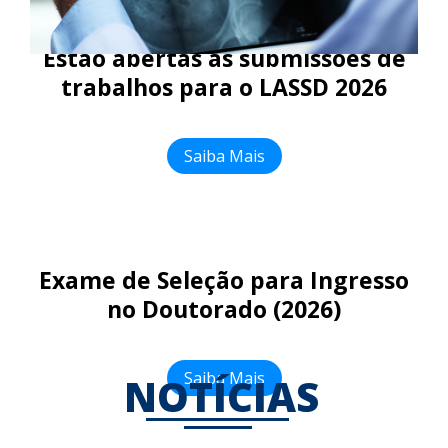
Estão abertas as submissões de
trabalhos para o LASSD 2026
Saiba Mais
Exame de Seleção para Ingresso
no Doutorado (2026)
Saiba Mais
NOTÍCIAS