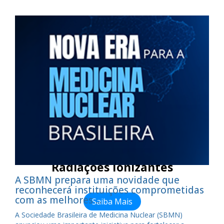
Exame de Seleção para Ingresso
no Mestrado (2026.2)
Saiba Mais
Participe do XII Congresso
Brasileiro de Metrologia das
Radiações Ionizantes
A SBMN prepara uma novidade que
reconhecerá instituições comprometidas
com as melhores ...
Saiba Mais
A Sociedade Brasileira de Medicina Nuclear (SBMN)