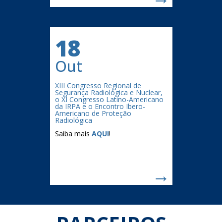
18
Out
XIII Congresso Regional de
Segurança Radiológica e Nuclear,
o XI Congresso Latino-Americano
da IRPA e o Encontro Ibero-
Americano de Proteção
Radiológica
Saiba mais
AQUI
!
→