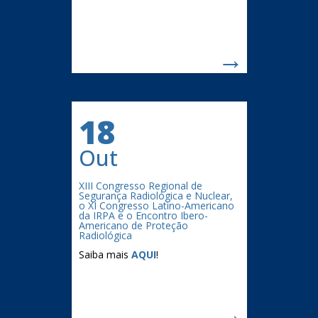
→
18
Out
XIII Congresso Regional de
Segurança Radiológica e Nuclear,
o XI Congresso Latino-Americano
da IRPA e o Encontro Ibero-
Americano de Proteção
Radiológica
Saiba mais
AQUI
!
→